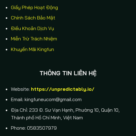
Giấy Phép Hoạt Động
Chính Sách Bảo Mật
Điều Khoản Dịch Vụ
Miễn Trừ Trách Nhiệm
Khuyến Mãi Kingfun
THÔNG TIN LIÊN HỆ
Website:
https://unpredictably.io/
Email:
kingfuneucom@gmail.com
Địa Chỉ:
233 Đ. Sư Vạn Hạnh, Phường 10, Quận 10,
Thành phố Hồ Chí Minh, Việt Nam
Phone:
0583507979