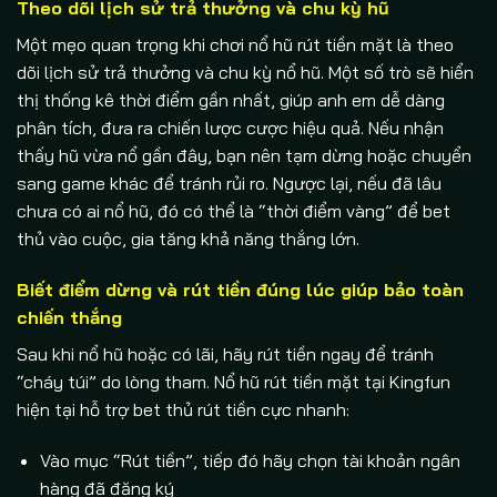
Theo dõi lịch sử trả thưởng và chu kỳ hũ
Một mẹo quan trọng khi chơi nổ hũ rút tiền mặt là theo
dõi lịch sử trả thưởng và chu kỳ nổ hũ. Một số trò sẽ hiển
thị thống kê thời điểm gần nhất, giúp anh em dễ dàng
phân tích, đưa ra chiến lược cược hiệu quả. Nếu nhận
thấy hũ vừa nổ gần đây, bạn nên tạm dừng hoặc chuyển
sang game khác để tránh rủi ro. Ngược lại, nếu đã lâu
chưa có ai nổ hũ, đó có thể là “thời điểm vàng” để bet
thủ vào cuộc, gia tăng khả năng thắng lớn.
Biết điểm dừng và rút tiền đúng lúc giúp bảo toàn
chiến thắng
Sau khi nổ hũ hoặc có lãi, hãy rút tiền ngay để tránh
“cháy túi” do lòng tham. Nổ hũ rút tiền mặt tại Kingfun
hiện tại hỗ trợ bet thủ rút tiền cực nhanh:
Vào mục “Rút tiền”, tiếp đó hãy chọn tài khoản ngân
hàng đã đăng ký