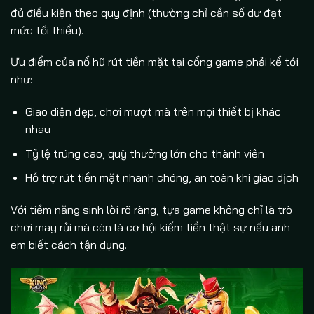
đủ điều kiện theo quy định (thường chỉ cần số dư đạt
mức tối thiểu).
Ưu điểm của nổ hũ rút tiền mặt tại cổng game phải kể tới
như:
Giao diện đẹp, chơi mượt mà trên mọi thiết bị khác
nhau
Tỷ lệ trúng cao, quỹ thưởng lớn cho thành viên
Hỗ trợ rút tiền mặt nhanh chóng, an toàn khi giao dịch
Với tiềm năng sinh lời rõ ràng, tựa game không chỉ là trò
chơi may rủi mà còn là cơ hội kiếm tiền thật sự nếu anh
em biết cách tận dụng.