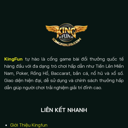
Tiền
Dành
Mặt
Cho
–
Người
Kinh
Chơi
Nghiệm
Thắng
Tại
Cổng
Game
Kingfun
KingFun
tự hào là cổng game bài đổi thưởng quốc tế
hàng đầu với đa dạng trò chơi hấp dẫn như Tiến Lên Miền
Nam, Poker, Rồng Hổ, Baccarat, bắn cá, nổ hũ và xổ số.
Giao diện hiện đại, dễ sử dụng và chính sách thưởng hấp
dẫn giúp người chơi trải nghiệm giải trí đỉnh cao.
LIÊN KẾT NHANH
Giới Thiệu Kingfun