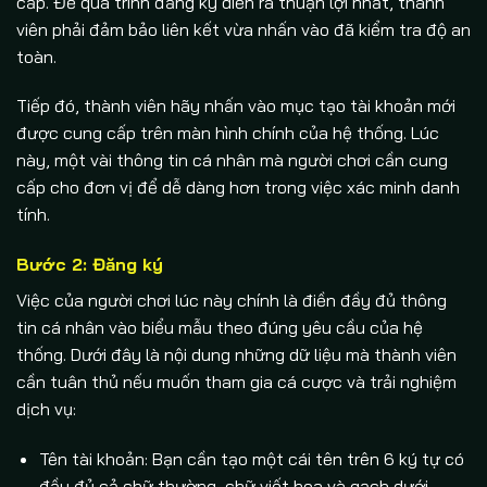
cấp. Để quá trình đăng ký diễn ra thuận lợi nhất, thành
viên phải đảm bảo liên kết vừa nhấn vào đã kiểm tra độ an
toàn.
Tiếp đó, thành viên hãy nhấn vào mục tạo tài khoản mới
được cung cấp trên màn hình chính của hệ thống. Lúc
này, một vài thông tin cá nhân mà người chơi cần cung
cấp cho đơn vị để dễ dàng hơn trong việc xác minh danh
tính.
Bước 2: Đăng ký
Việc của người chơi lúc này chính là điền đầy đủ thông
tin cá nhân vào biểu mẫu theo đúng yêu cầu của hệ
thống. Dưới đây là nội dung những dữ liệu mà thành viên
cần tuân thủ nếu muốn tham gia cá cược và trải nghiệm
dịch vụ:
Tên tài khoản: Bạn cần tạo một cái tên trên 6 ký tự có
đầy đủ cả chữ thường, chữ viết hoa và gạch dưới.