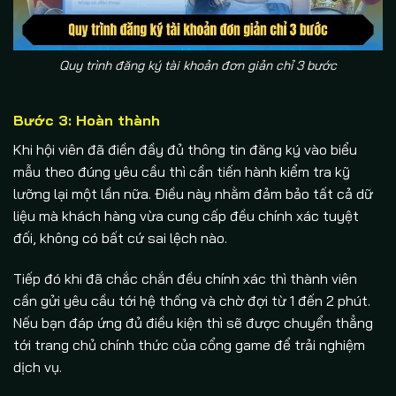
Quy trình đăng ký tài khoản đơn giản chỉ 3 bước
Bước 3: Hoàn thành
Khi hội viên đã điền đầy đủ thông tin đăng ký vào biểu
mẫu theo đúng yêu cầu thì cần tiến hành kiểm tra kỹ
lưỡng lại một lần nữa. Điều này nhằm đảm bảo tất cả dữ
liệu mà khách hàng vừa cung cấp đều chính xác tuyệt
đối, không có bất cứ sai lệch nào.
Tiếp đó khi đã chắc chắn đều chính xác thì thành viên
cần gửi yêu cầu tới hệ thống và chờ đợi từ 1 đến 2 phút.
Nếu bạn đáp ứng đủ điều kiện thì sẽ được chuyển thẳng
tới trang chủ chính thức của cổng game để trải nghiệm
dịch vụ.