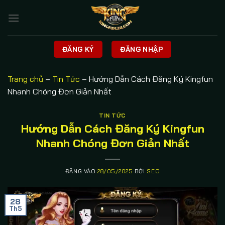
Bỏ
qua
nội
dung
ĐĂNG KÝ
ĐĂNG NHẬP
Trang chủ
–
Tin Tức
–
Hướng Dẫn Cách Đăng Ký Kingfun
Nhanh Chóng Đơn Giản Nhất
TIN TỨC
Hướng Dẫn Cách Đăng Ký Kingfun
Nhanh Chóng Đơn Giản Nhất
ĐĂNG VÀO
28/05/2025
BỞI
SEO
28
Th5