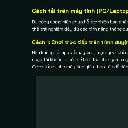
Cách tải trên máy tính (PC/Laptop
Dù cổng game hiện chưa hỗ trợ phiên bản phần
thể trải nghiệm đầy đủ các tính năng thông qua
Cách 1: Chơi trực tiếp trên trình duy
Nếu không tải app về máy tính, mọi người chỉ
nhập tài khoản là có thể bắt đầu chơi game n
được tối ưu cho máy tính giúp thao tác dễ dà