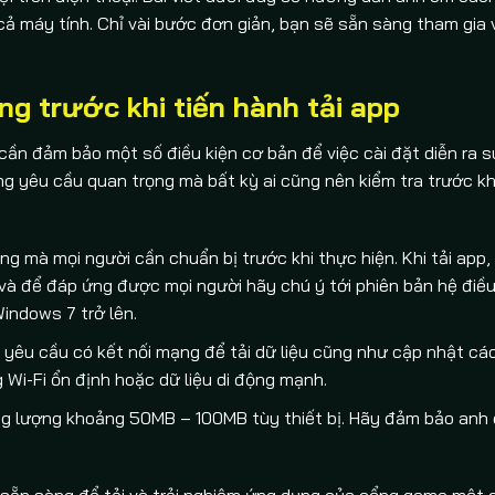
à cả máy tính. Chỉ vài bước đơn giản, bạn sẽ sẵn sàng tham gia
ng trước khi tiến hành tải app
 cần đảm bảo một số điều kiện cơ bản để việc cài đặt diễn ra 
ng yêu cầu quan trọng mà bất kỳ ai cũng nên kiểm tra trước kh
ọng mà mọi người cần chuẩn bị trước khi thực hiện. Khi tải app,
và để đáp ứng được mọi người hãy chú ý tới phiên bản hệ điề
Windows 7 trở lên.
 yêu cầu có kết nối mạng để tải dữ liệu cũng như cập nhật các
 Wi-Fi ổn định hoặc dữ liệu di động mạnh.
g lượng khoảng 50MB – 100MB tùy thiết bị. Hãy đảm bảo anh