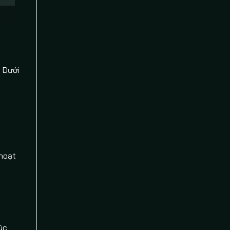
. Dưới
 hoạt
úc