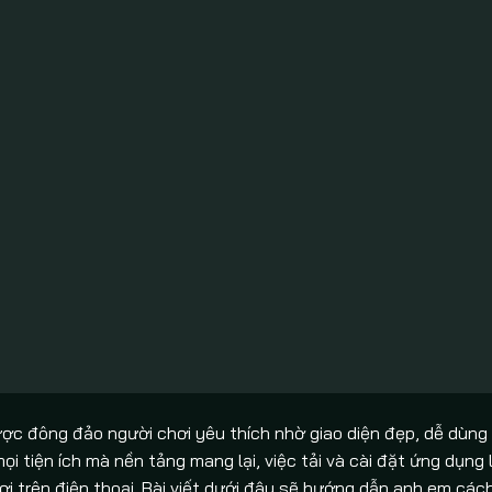
ợc đông đảo người chơi yêu thích nhờ giao diện đẹp, dễ dùng
ọi tiện ích mà nền tảng mang lại, việc tải và cài đặt ứng dụng 
lợi trên điện thoại. Bài viết dưới đây sẽ hướng dẫn anh em cách