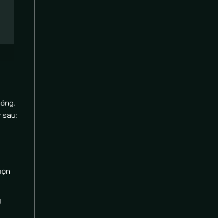
hóng.
 sau:
họn
g